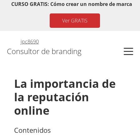
Saltar
Saltar
Saltar
Saltar
CURSO GRATIS: Cómo crear un nombre de marca
a
al
a
al
Ver GRATIS
la
contenido
la
pie
navegación
principal
barra
de
principal
lateral
página
by
jpc8690
principal
Consultor de branding
La importancia de
la reputación
online
Contenidos