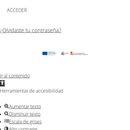
¿Olvidaste tu contraseña?
Ir al contenido
Abrir
barra
Herramientas de accesibilidad
de
herramientas
Aumentar texto
Disminuir texto
Escala de grises
Alto contraste