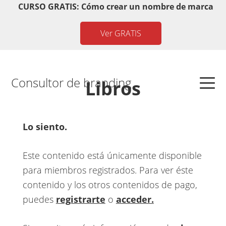
Saltar
Saltar
Saltar
Saltar
CURSO GRATIS: Cómo crear un nombre de marca
a
al
a
al
Ver GRATIS
la
contenido
la
pie
navegación
principal
barra
de
principal
lateral
página
principal
Consultor de branding
Libros
Lo siento.
Este contenido está únicamente disponible
para miembros registrados. Para ver éste
contenido y los otros contenidos de pago,
puedes
registrarte
o
acceder.