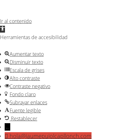
Ir al contenido
Abrir
barra
Herramientas de accesibilidad
de
herramientas
Aumentar texto
Disminuir texto
Escala de grises
Alto contraste
Contraste negativo
Fondo claro
Subrayar enlaces
Fuente legible
Restablecer
←
hola@jaumepujolcapllonch.com