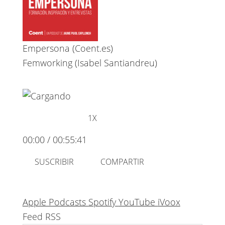
Empersona (Coent.es)
Femworking (Isabel Santiandreu)
REPRODUCIR
PAUSAR
EPISODIO
EPISODIO
1X
00:00
/
00:55:41
SUSCRIBIR
COMPARTIR
Apple Podcasts
Spotify
YouTube
iVoox
Feed RSS