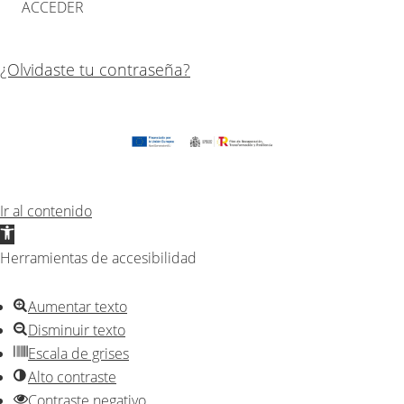
¿Olvidaste tu contraseña?
Ir al contenido
Abrir
barra
Herramientas de accesibilidad
de
herramientas
Aumentar texto
Disminuir texto
Escala de grises
Alto contraste
Contraste negativo