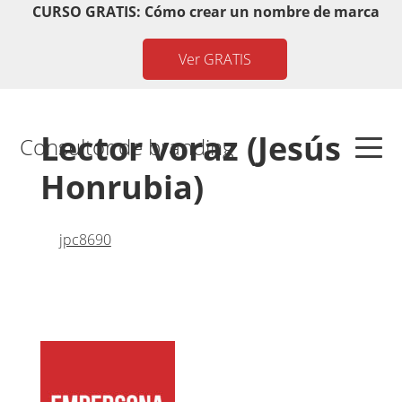
Saltar
Saltar
Saltar
Saltar
CURSO GRATIS: Cómo crear un nombre de marca
a
al
a
al
Ver GRATIS
la
contenido
la
pie
navegación
principal
barra
de
principal
lateral
página
Lector voraz (Jesús
principal
Consultor de branding
Honrubia)
by
jpc8690