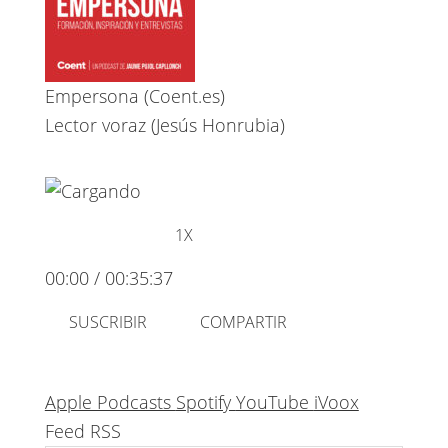
Empersona (Coent.es)
Lector voraz (Jesús Honrubia)
REPRODUCIR
PAUSAR
EPISODIO
EPISODIO
1X
00:00
/
00:35:37
SUSCRIBIR
COMPARTIR
Apple Podcasts
Spotify
YouTube
iVoox
Feed RSS